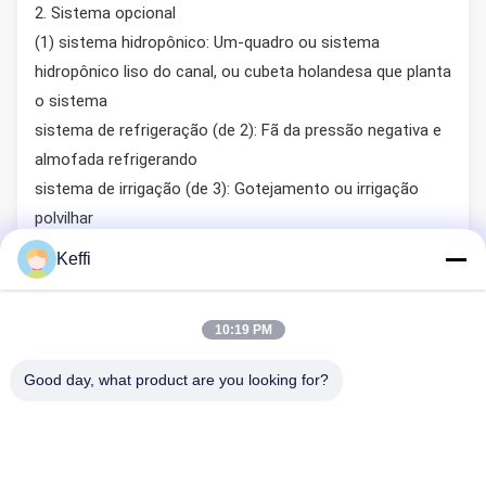
2. Sistema opcional
(1) sistema hidropônico: Um-quadro ou sistema
hidropônico liso do canal, ou cubeta holandesa que planta
o sistema
sistema de refrigeração (de 2): Fã da pressão negativa e
almofada refrigerando
sistema de irrigação (de 3): Gotejamento ou irrigação
polvilhar
(4) protegendo o sistema: Sistema de proteção interno e
Keffi
exterior, alcance líquido 65%-75% do para-sol
(5) sistema de iluminação: Planta do diodo emissor de luz
10:19 PM
que cresce clara
sistema de aquecimento (de 6) e etc….
Good day, what product are you looking for?