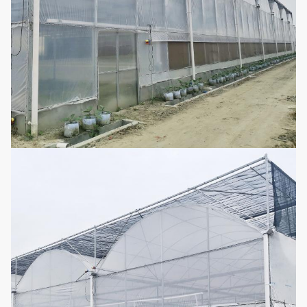
Há muita
3
Filme da estufa
espessura a
Opcional
escolher de
Polietileno de
alta qualidade
4
Rede do inseto
Opcional
como a matéria
prima
Máscara do
verão, chuva do
bloco, umidade,
rede da Sun-
5
refrigerando,
Opcional
proteção
preservação do
calor da
inverno-mola
Consiste em