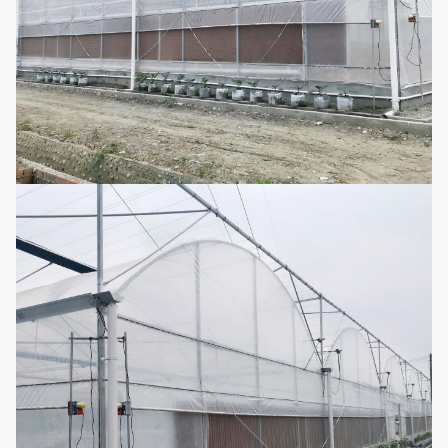
ventiladores de
Sistema de
refrigeração e
6
Opcional
refrigeração
em uma
almofada
refrigerando
Aquecimento
de água
quente,
Sistema de
7
aquecimento
Opcional
aquecimento
de ar quente,
aquecimento
elétrico
Janelas
Sistema de
laterais e
8
Opcional
ventilação
ventiladores de