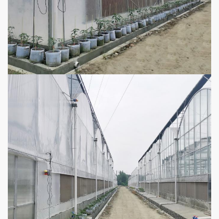
refrigeração
Pode ser
personalizado
Sistema de
de acordo com
9
irrigação do
Opcional
o comprimento
gotejamento
e a largura da
estufa
Pode ser
sistema do
personalizado
Micro-sistema
de acordo com
10
Opcional
de extinção de
o comprimento
incêndios
e a largura da
estufa
Fácil monte a
auto estufa