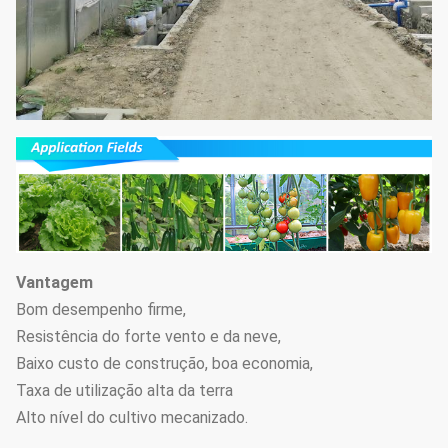
11
Preencha a luz
clara do
Opcional
escurecimento
da privação
Cama de
Cama da
12
semeação
Opcional
plântula
móvel
Pode ser
reutilizado,
nenhuma
Vantagem
necessidade
13
Hidroponia
Opcional
Bom desempenho firme,
de adicionar
Resistência do forte vento e da neve,
nutrientes,
Baixo custo de construção, boa economia,
conveniente e
Taxa de utilização alta da terra
disponível.
Alto nível do cultivo mecanizado.
A cremalheira