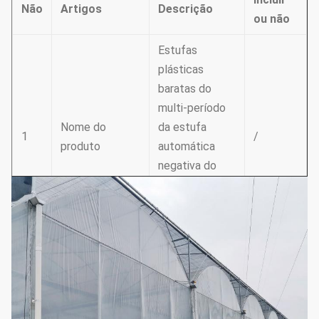
Não
Artigos
Descrição
ou não
Estufas
plásticas
baratas do
multi-período
Nome do
da estufa
1
/
produto
automática
negativa do
sistema de
refrigeração do
fã
tubulação de
Construção de
2
aço Quente-
Sim
aço
galvanizada