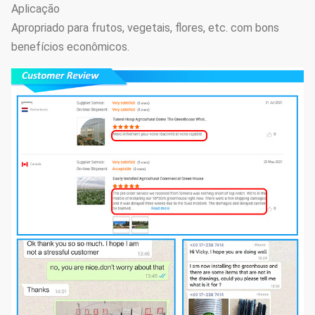
Aplicação
Sistema da
de engrenagem
Apropriado para frutos, vegetais, flores, etc. com bons
14
proteção de
conduz o
Opcional
benefícios econômicos.
Exteral&internal
sistema de
proteção.
Tipo
sistema do
eletrodinâmico,
15
Filme-
tipo da
Opcional
rolamento
corrente, tipo
manual