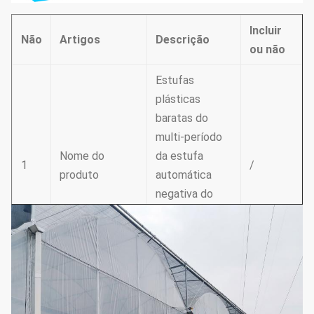
Incluir
Não
Artigos
Descrição
ou não
Estufas
plásticas
baratas do
multi-período
Nome do
da estufa
1
/
produto
automática
negativa do
sistema de
refrigeração do
fã
tubulação de
Construção de
2
aço Quente-
Sim
aço