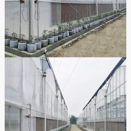
8
Opcional
ventilação
ventiladores de
refrigeração
Pode ser
personalizado
Sistema de
de acordo com
9
irrigação do
Opcional
o comprimento
gotejamento
e a largura da
estufa
Pode ser
sistema do
personalizado
Micro-sistema
de acordo com
10
Opcional
de extinção de
o comprimento
incêndios
e a largura da
estufa