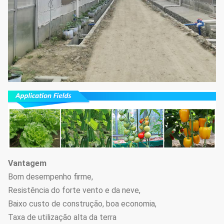
Fácil monte a
auto estufa
11
Preencha a luz
clara do
Opcional
escurecimento
da privação
Cama de
Cama da
12
semeação
Opcional
plântula
móvel
Pode ser
reutilizado,
nenhuma
Vantagem
necessidade
13
Hidroponia
Opcional
Bom desempenho firme,
de adicionar
Resistência do forte vento e da neve,
nutrientes,
Baixo custo de construção, boa economia,
conveniente e
Taxa de utilização alta da terra
disponível.