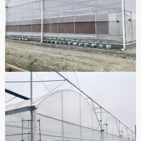
Consiste em
ventiladores de
Sistema de
refrigeração e
6
Opcional
refrigeração
em uma
almofada
refrigerando
Aquecimento
de água
quente,
Sistema de
7
aquecimento
Opcional
aquecimento
de ar quente,
aquecimento
elétrico
Janelas
Sistema de
laterais e