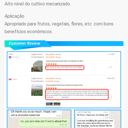
Alto nível do cultivo mecanizado.
A cremalheira
Aplicação
Sistema da
de engrenagem
Apropriado para frutos, vegetais, flores, etc. com bons
14
proteção de
conduz o
Opcional
benefícios econômicos.
Exteral&internal
sistema de
proteção.
Tipo
sistema do
eletrodinâmico,
15
Filme-
tipo da
Opcional
rolamento
corrente, tipo
manual