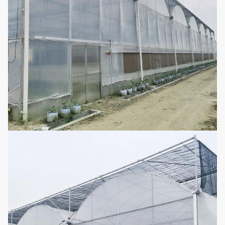
galvanizada
Há muita
3
Filme da estufa
espessura a
Opcional
escolher de
Polietileno de
alta qualidade
4
Rede do inseto
Opcional
como a matéria
prima
Máscara do
verão, chuva do
bloco, umidade,
rede da Sun-
5
refrigerando,
Opcional
proteção
preservação do
calor da
inverno-mola